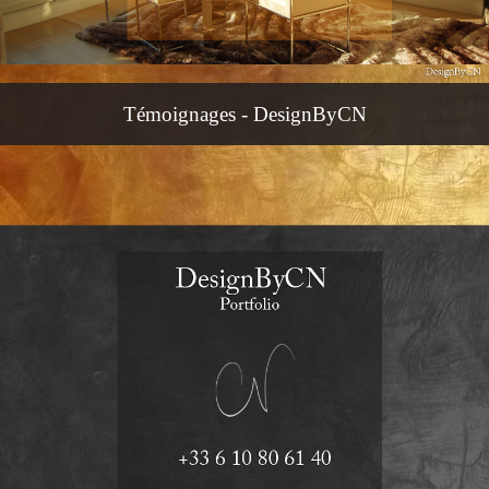
Témoignages - DesignByCN